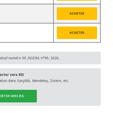
ACHETER
ACHETER
édical numéro 99
,RGDM, n°99, 2026,
orter vers RIS
sation dans EasyBib, Mendeley, Zotero, etc.
ORTER VERS RIS