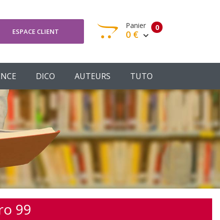
Panier
0
ESPACE CLIENT
0 €
otre panier est vide
ENCE
DICO
AUTEURS
TUTO
Votre Panier
Commander
ro 99