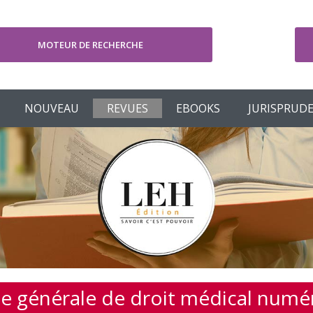
MOTEUR DE RECHERCHE
V
NOUVEAU
REVUES
EBOOKS
JURISPRUD
e générale de droit médical numé