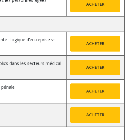
chez les personnes âgées
ACHETER
nté : logique d’entreprise vs
ACHETER
blics dans les secteurs médical
ACHETER
é pénale
ACHETER
ACHETER