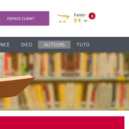
Panier
0
ESPACE CLIENT
0 €
otre panier est vide
ENCE
DICO
AUTEURS
TUTO
Votre Panier
Commander