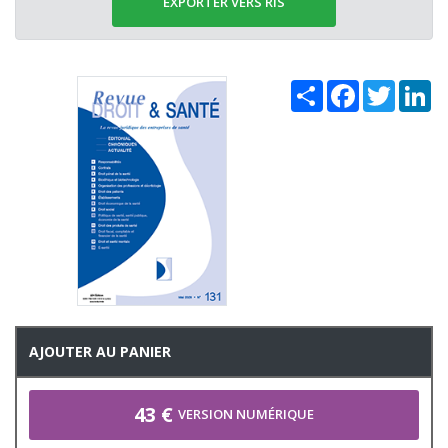
EXPORTER VERS RIS
Share
Facebook
Twitter
Li
AJOUTER AU PANIER
43 €
VERSION NUMÉRIQUE